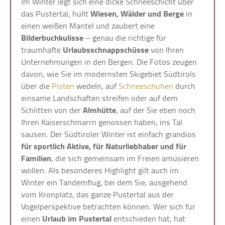
Im Winter legt sich eine dicke Schneeschicht über
das Pustertal, hüllt
Wiesen, Wälder und Berge
in
einen weißen Mantel und zaubert eine
Bilderbuchkulisse
– genau die richtige für
traumhafte
Urlaubsschnappschüsse
von Ihren
Unternehmungen in den Bergen. Die Fotos zeugen
davon, wie Sie im modernsten Skigebiet Südtirols
über die
Pisten
wedeln, auf
Schneeschuhen
durch
einsame Landschaften streifen oder auf dem
Schlitten von der
Almhütte
, auf der Sie eben noch
Ihren Kaiserschmarrn genossen haben, ins Tal
sausen. Der Südtiroler Winter ist einfach grandios
für sportlich Aktive, für Naturliebhaber und für
Familien
, die sich gemeinsam im Freien amüsieren
wollen. Als besonderes Highlight gilt auch im
Winter ein Tandemflug, bei dem Sie, ausgehend
vom Kronplatz, das ganze Pustertal aus der
Vogelperspektive betrachten können. Wer sich für
einen
Urlaub im Pustertal
entschieden hat, hat