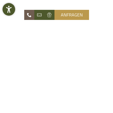
ANFRAGEN
Naturhotel
Die Waldruhe
Angebote
Zimmer & Preise
Erlebnis
Sommer & Winter
Wellness
Kraftvolle Ruhe