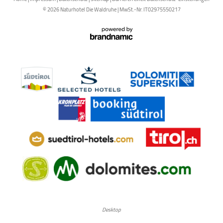
© 2026 Naturhotel Die Waldruhe
|
MwSt.-Nr. IT02975550217
Desktop