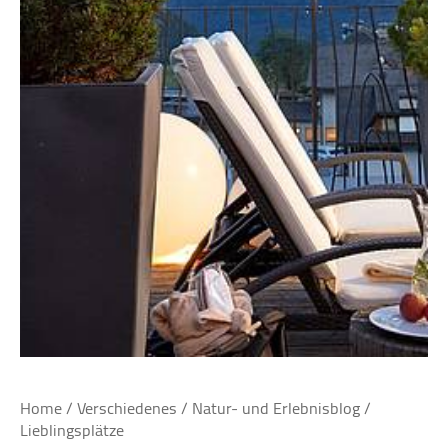
Home
/
Verschiedenes
/
Natur- und Erlebnisblog
/
Lieblingsplätze