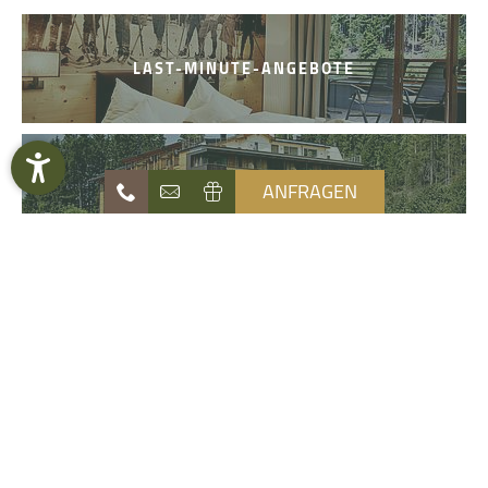
LAST-MINUTE-ANGEBOTE
URLAUB ZUM DOWNLOAD
ANFRAGEN
NATUR- UND ERLEBNISBLOG
Naturhotel
Die Waldruhe
Angebote
Zimmer & Preise