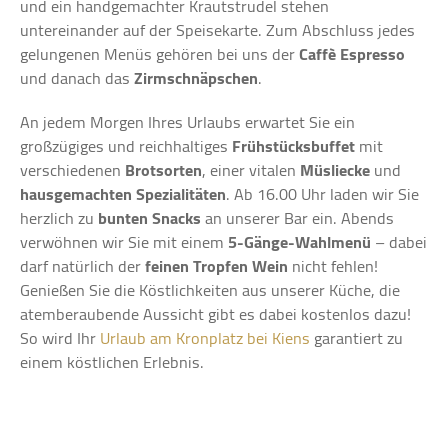
und ein handgemachter Krautstrudel stehen
untereinander auf der Speisekarte. Zum Abschluss jedes
gelungenen Menüs gehören bei uns der
Caffè Espresso
und danach das
Zirmschnäpschen
.
An jedem Morgen Ihres Urlaubs erwartet Sie ein
großzügiges und reichhaltiges
Frühstücksbuffet
mit
verschiedenen
Brotsorten
, einer vitalen
Müsliecke
und
hausgemachten
Spezialitäten
. Ab 16.00 Uhr laden wir Sie
herzlich zu
bunten
Snacks
an unserer Bar ein. Abends
verwöhnen wir Sie mit einem
5-Gänge-Wahlmenü
– dabei
darf natürlich der
feinen
Tropfen Wein
nicht fehlen!
Genießen Sie die Köstlichkeiten aus unserer Küche, die
atemberaubende Aussicht gibt es dabei kostenlos dazu!
So wird Ihr
Urlaub am Kronplatz bei Kiens
garantiert zu
einem köstlichen Erlebnis.