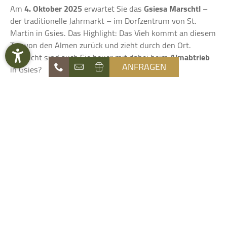
Am
4. Oktober 2025
erwartet Sie das
Gsiesa Marschtl
–
der traditionelle Jahrmarkt – im Dorfzentrum von St.
Martin in Gsies. Das Highlight: Das Vieh kommt an diesem
Tag von den Almen zurück und zieht durch den Ort.
Vielleicht sind auch Sie heuer mit dabei beim
Almabtrieb
ANFRAGEN
in Gsies?
Von
17. bis 26. Oktober 2025
lädt außerdem
„‘s Terner
Schmelzpfandl“
zu den Genusswochen in Terenten ein. Ein
umfangreiches Rahmenprogramm macht diese
traditionellen Spezialitätenwochen
zu einem ganz
Naturhotel
besonderen Erlebnis für Menschen aus nah und fern.
Die Waldruhe
Ein Fixpunkt im Kalender vieler Südtirolerinnen und
Angebote
Südtiroler ist der
Stegener Markt
, der dieses Jahr von
26.
Zimmer & Preise
bis 28. Oktober 2025
auf dem
Marktplatz von Stegen
in
der Nähe von Bruneck stattfindet. Dort trifft man sich,
Erlebnis
sieht sich die Marktstände an, tauscht sich über
Sommer & Winter
Neuigkeiten aus und isst und trinkt gemeinsam.