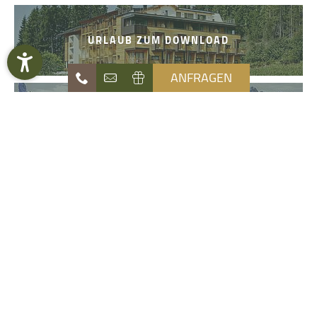
URLAUB ZUM DOWNLOAD
ANFRAGEN
NATUR- UND ERLEBNISBLOG
Naturhotel
Die Waldruhe
Angebote
Zimmer & Preise
Erlebnis
Sommer & Winter