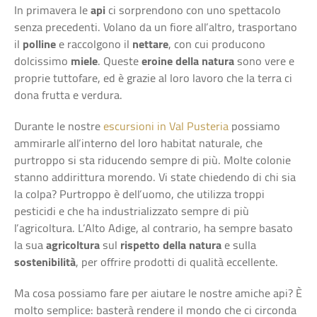
In primavera le
api
ci sorprendono con uno spettacolo
senza precedenti. Volano da un fiore all’altro, trasportano
il
polline
e raccolgono il
nettare
, con cui producono
dolcissimo
miele
. Queste
eroine della natura
sono vere e
proprie tuttofare, ed è grazie al loro lavoro che la terra ci
dona frutta e verdura.
Durante le nostre
escursioni in Val Pusteria
possiamo
ammirarle all’interno del loro habitat naturale, che
purtroppo si sta riducendo sempre di più. Molte colonie
stanno addirittura morendo. Vi state chiedendo di chi sia
la colpa? Purtroppo è dell’uomo, che utilizza troppi
pesticidi e che ha industrializzato sempre di più
l’agricoltura. L’Alto Adige, al contrario, ha sempre basato
la sua
agricoltura
sul
rispetto della natura
e sulla
sostenibilità
, per offrire prodotti di qualità eccellente.
Ma cosa possiamo fare per aiutare le nostre amiche api? È
molto semplice: basterà rendere il mondo che ci circonda