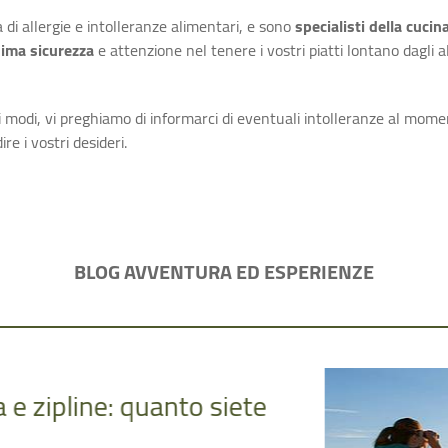
 di allergie e intolleranze alimentari, e sono
specialisti della cucin
ima sicurezza
e attenzione nel tenere i vostri piatti lontano dagli a
i modi, vi preghiamo di informarci di eventuali intolleranze al mom
re i vostri desideri.
BLOG AVVENTURA ED ESPERIENZE
03.07.2026
Meraviglie di m
Cosa rende una vacanza dav