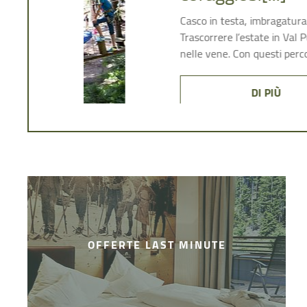
ll’impazzata.
enalina scorrere
OFFERTE LAST MINUTE