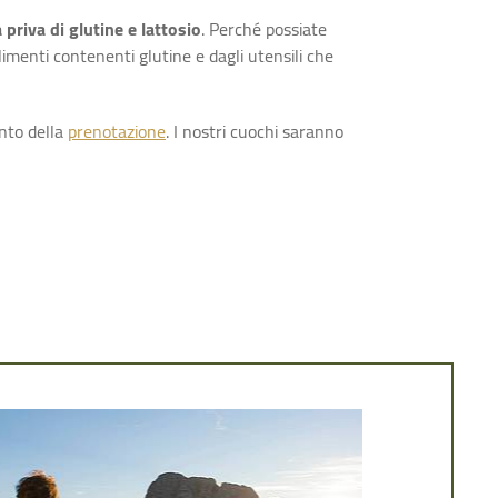
a priva di glutine e lattosio
. Perché possiate
limenti contenenti glutine e dagli utensili che
ento della
prenotazione
. I nostri cuochi saranno
ontagna in Val Pusteria
vero ben riuscita? Buon cibo, movimento nella