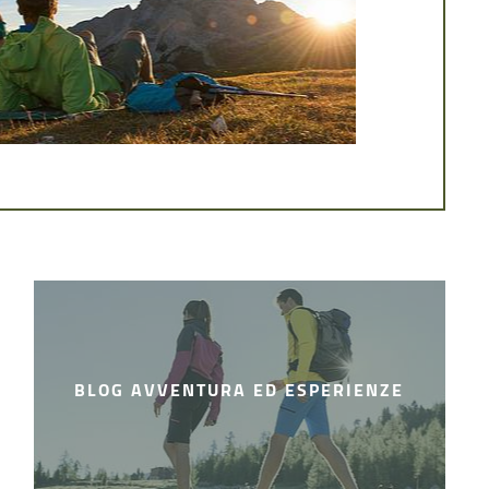
indimenticabili. Tutto questo vi aspetta qui a
ende!Il sole non è anc[...]
BLOG AVVENTURA ED ESPERIENZE