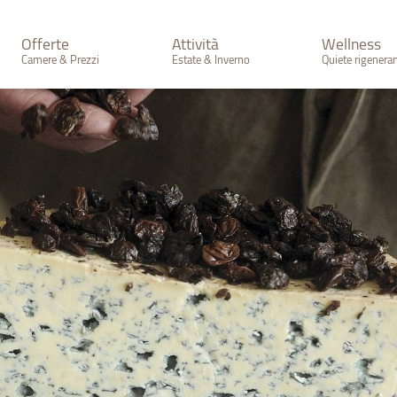
Offerte
Attività
Wellness
Camere & Prezzi
Estate & Inverno
Quiete rigenera