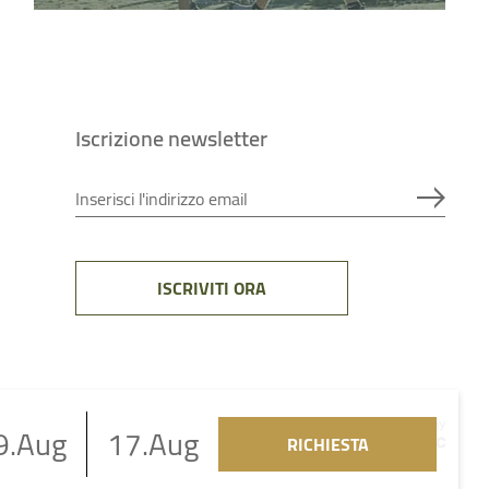
Iscrizione newsletter
Inserisci l'indirizzo email
ISCRIVITI ORA
9
.
Aug
17
.
Aug
RICHIESTA