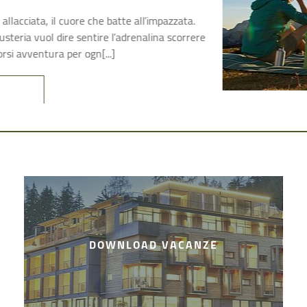
natura, relax ed esperienze 
Chienes. Scoprite cosa vi att
DI PIÙ
DOWNLOAD VACANZE