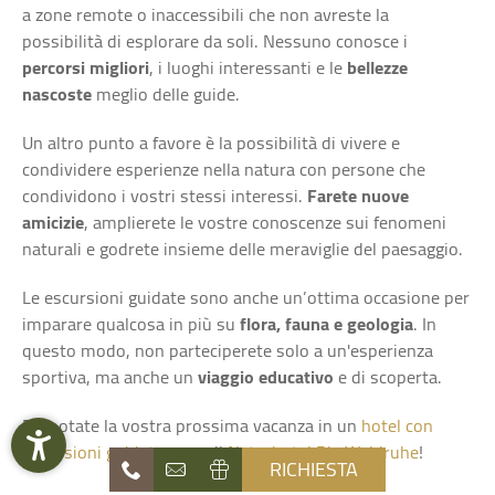
a zone remote o inaccessibili che non avreste la
possibilità di esplorare da soli. Nessuno conosce i
percorsi migliori
, i luoghi interessanti e le
bellezze
nascoste
meglio delle guide.
Un altro punto a favore è la possibilità di vivere e
condividere esperienze nella natura con persone che
condividono i vostri stessi interessi.
Farete nuove
amicizie
, amplierete le vostre conoscenze sui fenomeni
naturali e godrete insieme delle meraviglie del paesaggio.
Le escursioni guidate sono anche un’ottima occasione per
imparare qualcosa in più su
flora, fauna e geologia
. In
questo modo, non parteciperete solo a un'esperienza
sportiva, ma anche un
viaggio educativo
e di scoperta.
Prenotate la vostra prossima vacanza in un
hotel con
escursioni guidate
come il
Naturhotel Die Waldruhe
!
RICHIESTA