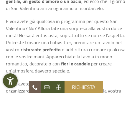
gentile, un gesto d’amore o un bacio
, ed ecco che il giorno
di San Valentino arriva ogni anno a ricordarcelo.
E voi avete già qualcosa in programma per questo San
Valentino? No? Allora fate una sorpresa alla vostra dolce
metà! Ne sarà entusiasta, soprattutto se non se l’aspetta.
Potreste trovare una babysitter, prenotare un tavolo nel
vostro
ristorante preferito
o addirittura cucinare qualcosa
con le vostre mani. Apparecchiate la tavola in modo
romantico, decoratelo con
fiori e candele
per creare
un’atmosfera davvero speciale.
Se ne avete la possibilità, potete anche portare
RICHIESTA
organizzare un breve
soggiorno romantico
con la vostra
dolce metà, ad esempio nel nostro
Naturhotel Die
Waldruhe
nell’idilliaca Val Pusteria. Se avete in mente una
sorpresa speciale per il vostro partner, possiamo aiutarvi
a organizzarla ed essere i vostri Cupido per un giorno.
Naturhotel
Die Waldruhe
Oppure potete acquistare uno dei nostri
buoni regalo
e