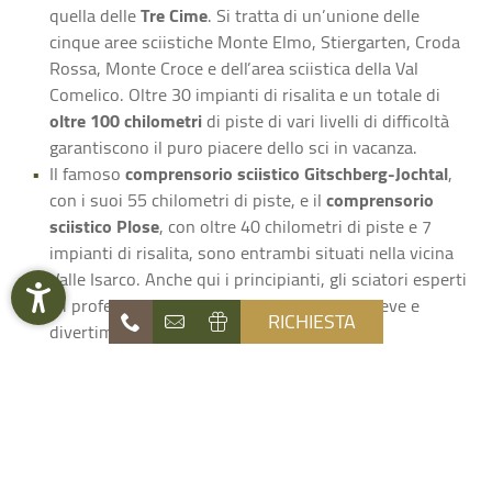
quella delle
Tre Cime
. Si tratta di un’unione delle
cinque aree sciistiche Monte Elmo, Stiergarten, Croda
Rossa, Monte Croce e dell’area sciistica della Val
Comelico. Oltre 30 impianti di risalita e un totale di
oltre 100 chilometri
di piste di vari livelli di difficoltà
garantiscono il puro piacere dello sci in vacanza.
Il famoso
comprensorio sciistico Gitschberg-Jochtal
,
con i suoi 55 chilometri di piste, e il
comprensorio
sciistico Plose
, con oltre 40 chilometri di piste e 7
impianti di risalita, sono entrambi situati nella vicina
Valle Isarco. Anche qui i principianti, gli sciatori esperti
e i professionisti possono godere di sole, neve e
RICHIESTA
divertimento in baita.
Che scegliate una delle aree sciistiche della Val Pusteria o
della Valle Isarco, la vostra vacanza sugli sci con noi sarà
sicuramente
un’esperienza rilassante, divertente e attiva
.
Naturhotel
Per ulteriori consigli su comprensori sciistici, attrezzature
Die Waldruhe
e altro ancora, venite alla nostra reception o, se siete