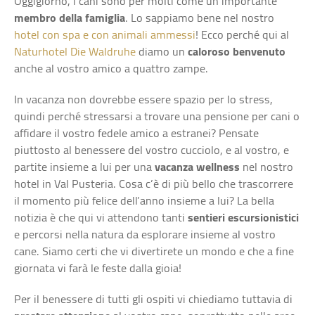
Oggigiorno, i cani sono per molti come un importante
membro della famiglia
. Lo sappiamo bene nel nostro
hotel con spa e con animali ammessi
! Ecco perché qui al
Naturhotel Die Waldruhe
diamo un
caloroso benvenuto
anche al vostro amico a quattro zampe.
In vacanza non dovrebbe essere spazio per lo stress,
quindi perché stressarsi a trovare una pensione per cani o
affidare il vostro fedele amico a estranei? Pensate
piuttosto al benessere del vostro cucciolo, e al vostro, e
partite insieme a lui per una
vacanza wellness
nel nostro
hotel in Val Pusteria. Cosa c’è di più bello che trascorrere
il momento più felice dell’anno insieme a lui? La bella
notizia è che qui vi attendono tanti
sentieri escursionistici
e percorsi nella natura da esplorare insieme al vostro
cane. Siamo certi che vi divertirete un mondo e che a fine
giornata vi farà le feste dalla gioia!
Per il benessere di tutti gli ospiti vi chiediamo tuttavia di