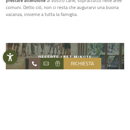
prestare attenzione
al vostro cane, soprattutto nelle aree
comuni. Detto ciò, non ci resta che augurarvi una buona
vacanza, insieme a tutta la famiglia.
OFFERTE LAST MINUTE
RICHIESTA
DOWNLOAD VACANZE
Naturhotel
Die Waldruhe
BLOG AVVENTURA ED ESPERIENZE
Offerte
Camere & Prezzi