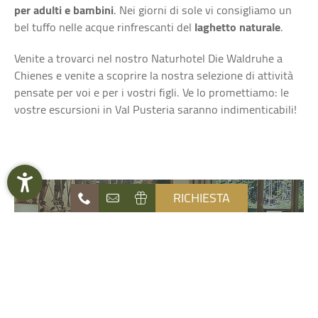
per adulti e bambini
. Nei giorni di sole vi consigliamo un
bel tuffo nelle acque rinfrescanti del
laghetto naturale
.
Venite a trovarci nel nostro Naturhotel Die Waldruhe a
Chienes e venite a scoprire la nostra selezione di attività
pensate per voi e per i vostri figli. Ve lo promettiamo: le
vostre escursioni in Val Pusteria saranno indimenticabili!
RICHIESTA
OFFERTE LAST MINUTE
Naturhotel
DOWNLOAD VACANZE
Die Waldruhe