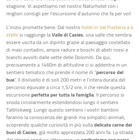
stagione. Vi aspettiamo nel nostro Naturhotel con i
migliori consigli per l’escursione d’autunno che fa per voi!
L’inizio promette bene. Dal nostro
hotel in Val Pusteria a 4
stelle
si raggiunge la
Valle di Casies
, una valle che sembra
essere uscita da un dipinto grazie al paesaggio costellato
di masi contadini, ampie radure e boschi di abeti rossi e
bianchi avvolti dalle vette delle Dolomiti. Da qui,
precisamente a 1460m di altitudine ci si addentra in un
sentiero tematico che prende il nome di “
percorso del
bue
”. Il dislivello è di soli 200 metri e l’intera durata del
percorso equivale a circa 1,5/2 ore, il che rende questa
escursione
perfetta per tutta la famiglia
. Il percorso si
snoda circolarmente estendendosi lungo il sentiero
Talblickweg. Lungo questo sentiero i vostri bambini
faranno la conoscenza dei grandi ma simpatici animali,
scoprendo qualche curiosità in più sulla
delicata carne dei
buoi di Casies
, già molto apprezzata 200 anni fa. La strada
del ritorno conduce attraverso un
agriturismo con parco