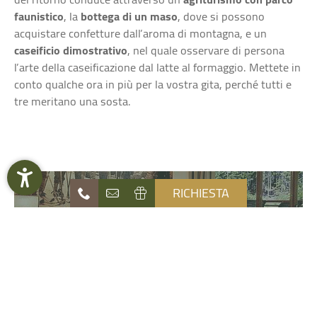
faunistico
, la
bottega di un maso
, dove si possono
acquistare confetture dall’aroma di montagna, e un
caseificio dimostrativo
, nel quale osservare di persona
l’arte della caseificazione dal latte al formaggio. Mettete in
conto qualche ora in più per la vostra gita, perché tutti e
tre meritano una sosta.
RICHIESTA
OFFERTE LAST MINUTE
Naturhotel
DOWNLOAD VACANZE
Die Waldruhe