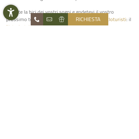
Trovate la bici dei vostri sogni e godetevi il vostro
RICHIESTA
prossimo tour in e-bike nel nostro
hotel per cicloturisti
: il
Naturhotel Die Waldruhe
!
Naturhotel
Die Waldruhe
OFFERTE LAST MINUTE
Offerte
Camere & Prezzi
Attività
Estate & Inverno
DOWNLOAD VACANZE
Wellness