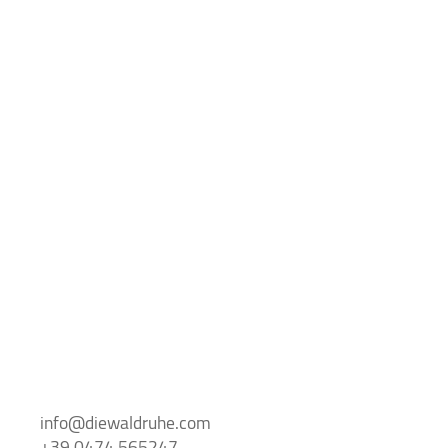
info@
diewaldruhe.
com
+39 0474 565247